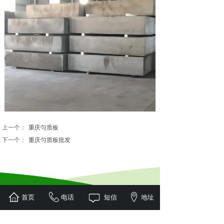
上一个：
重庆匀质板
下一个：
重庆匀质板批发
首页
电话
短信
地址
联系我们
地址/Add：
重庆市沙坪坝区双碑长春沟75号