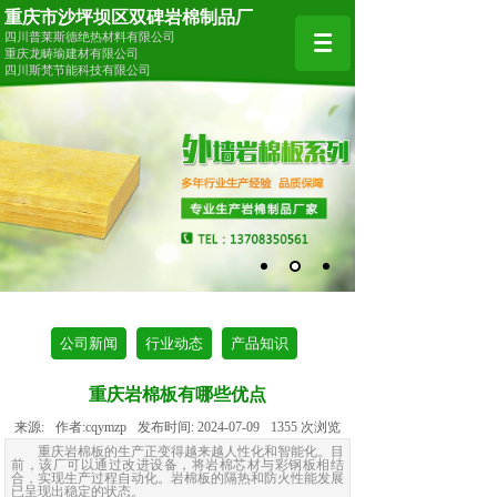
重庆市沙坪坝区双碑岩棉制品厂
四川普莱斯德绝热材料有限公司
重庆龙畴瑜建材有限公司
四川斯梵节能科技有限公司
公司新闻
行业动态
产品知识
重庆岩棉板有哪些优点
来源:
作者:
cqymzp
发布时间:
2024-07-09
1355
次浏览
重庆岩棉板的生产正变得越来越人性化和智能化。目
前，该厂可以通过改进设备，将岩棉芯材与彩钢板相结
合，实现生产过程自动化。岩棉板的隔热和防火性能发展
已呈现出稳定的状态。