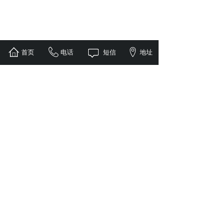
首页
电话
短信
地址
联系我们
地址/Add：
重庆市沙坪坝区双碑长春沟75号
电话/Tel：023-65158287
手机/phone：
13708350561/ 13658352489