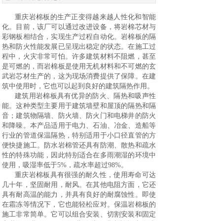
重庆岩棉板的生产正变得越来越人性化和智能
化。目前，该厂可以通过改进设备，将岩棉芯材与
彩钢板相结合，实现生产过程自动化。岩棉板的隔
热和防火性能发展已呈现出稳定的状态。在施工过
程中，火灾非常可怕。许多建筑材料不阻燃，甚至
是可燃的，而岩棉板是使用无机材料和不可燃的玄
武岩芯材生产的，这为现场消费提供了保障。在建
筑中使用时，它也可以起到良好的建筑隔热作用。
建筑用岩棉板具有优异的防火、隔热和吸声性
能。这种类型主要用于建筑墙壁和屋顶的隔热和隔
音；建筑物隔墙、防火墙、防火门和电梯井的防火
和降噪。本产品适用于电力、石油、冶金、造船等
行业的管道保温隔热，特别适用于小口径直管的方
便快捷施工。防水岩棉管还具有防潮、散热和疏水
性的特殊功能，因此特别适合在多雨潮湿的环境中
使用，吸湿率低于5%，疏水率超过98%。
重庆岩棉板具有很强的耐久性，使用寿命可达
几十年，坚固耐用，耐风。在其他电阻方面，它还
具有耐高温的能力，并具有良好的耐腐蚀性。即使
在霜冻等情况下，它也能轻松应对。保温岩棉板的
施工非常简单。它可以组合安装、切割安装和固定