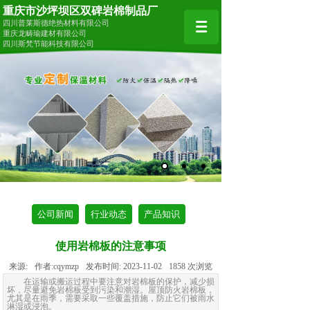
重庆市沙坪坝区双碑岩棉制品厂
四川普莱斯德绝热材料有限公司
重庆龙畴瑜建材有限公司
四川斯梵节能科技有限公司
公司新闻
行业动态
产品知识
使用岩棉板的注意事项
来源:
作者:
cqymzp
发布时间:
2023-11-02
1858
次浏览
在运输或搬运过程中要注意对岩棉板的保护，减少损
坏，尽量避免岩棉板受到污染和潮湿。屋顶防火岩棉板，
尤其是在雨季，需要采取一些覆盖措施，防止它们被雨水
淋湿或浸泡。