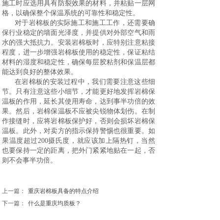
施工时应选用具有防裂效果的材料，并粘贴一层网
格，以确保整个保温系统的可靠性和稳定性。
对于岩棉板的实际施工和施工工作，还需要确
保行业稳定的墙面光泽度，并提供对外部空气和雨
水的强大抵抗力。安装岩棉板时，应特别注意粘接
程度，进一步增强岩棉板使用的稳定性，保证粘结
材料的湿度和稳定性，确保每层胶粘剂和保温层都
能达到良好的整体效果。
在岩棉板的安装过程中，我们需要注意这些细
节。只有注意这些小细节，才能更好地发挥岩棉保
温板的作用，延长其使用寿命，达到事半功倍的效
果。然后，岩棉保温板不应被尖锐物体划伤。在制
作接缝时，应将岩棉板保护好，否则会损坏岩棉保
温板。此外，对卖方的指示保持警惕也很重要。如
果温度超过200摄氏度，就应该加上隔热钉，当然
也要保持一定的距离，把外门紧紧地贴在一起，否
则不会事半功倍。
上一篇：
重庆岩棉板具备的特点介绍
下一篇：
什么是重庆均质板？