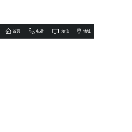
首页
电话
短信
地址
联系我们
地址/Add：
重庆市沙坪坝区双碑长春沟75号
电话/Tel：023-65158287
手机/phone：
13708350561/ 13658352489