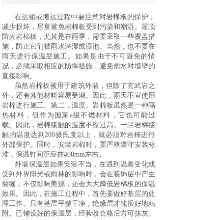
在运输或搬运过程中要注意对岩棉板的保护，
减少损坏，尽量避免岩棉板受到污染和潮湿。屋顶
防火岩棉板，尤其是在雨季，需要采取一些覆盖措
施，防止它们被雨水淋湿或浸泡。当然，也不要在
雨天进行保温层施工。如果是由于不可避免的情
况，必须采取相应的防御措施，避免雨水对墙壁的
直接影响。
虽然岩棉板被用于建筑外墙，但除了玄武岩之
外，还有其他材料容易受潮。因此，雨天不宜使用
岩棉进行施工。第二，温度。岩棉板虽然是一种隔
热材料，但作为国家a级不燃材料，它也可能过
载。因此，岩棉接触的温度不应过高。一旦岩棉接
触的温度达到200摄氏度以上，就必须对岩棉进行
外部保护。同时，安装岩棉时，要严格遵守安装标
准，保温钉间距应在400mm左右。
外墙保温层如果安装不当，在遇到温差变化或
受到外界阳光或雨林的影响时，会在装饰层中产生
裂缝，不仅影响美观，还会大大降低岩棉板的保温
效果。因此，在施工过程中，首先要做好基层的处
理工作。只有基层平整干净，绝缘层才能很好地粘
附。已铺设好的保温层，经验收合格后方可抹灰。